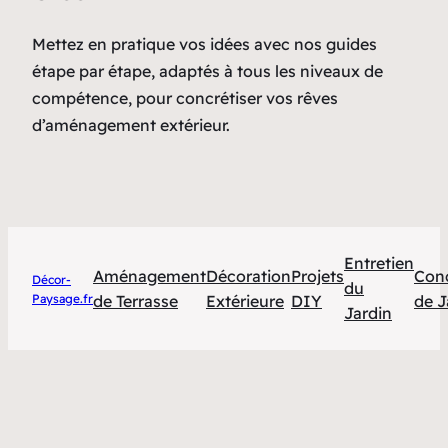
Mettez en pratique vos idées avec nos guides
étape par étape, adaptés à tous les niveaux de
compétence, pour concrétiser vos rêves
d’aménagement extérieur.
Entretien
Aménagement
Décoration
Projets
Con
Décor-
du
Paysage.fr
de Terrasse
Extérieure
DIY
de J
Jardin