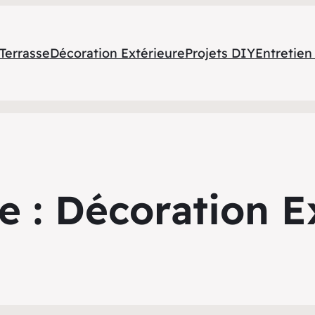
errasse
Décoration Extérieure
Projets DIY
Entretien
e :
Décoration E