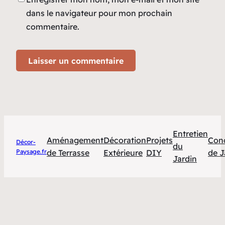
dans le navigateur pour mon prochain
commentaire.
Entretien
Aménagement
Décoration
Projets
Con
Décor-
du
Paysage.fr
de Terrasse
Extérieure
DIY
de J
Jardin