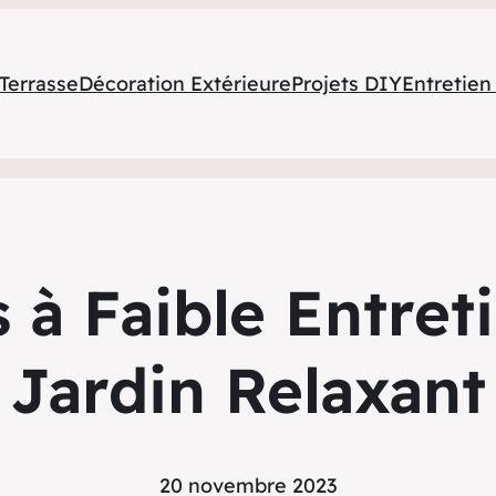
errasse
Décoration Extérieure
Projets DIY
Entretien
s à Faible Entret
Jardin Relaxant
20 novembre 2023