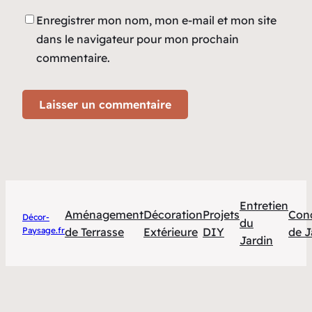
Enregistrer mon nom, mon e-mail et mon site
dans le navigateur pour mon prochain
commentaire.
Entretien
Aménagement
Décoration
Projets
Con
Décor-
du
Paysage.fr
de Terrasse
Extérieure
DIY
de J
Jardin