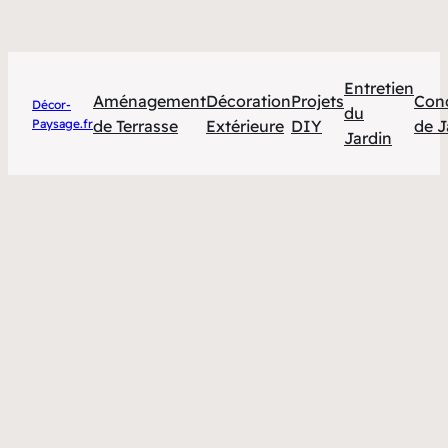
Entretien
Aménagement
Décoration
Projets
Con
Décor-
du
Paysage.fr
de Terrasse
Extérieure
DIY
de J
Jardin